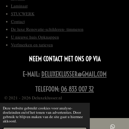
Laminaat
STUCWERK
Contact
De luxe Renovatie-schilderen- timmeren
U nieuwe huis Opknappen
Verfmerken en tarieven
NEEM CONTACT MET ONS OP VIA
E-MAIL:
DELUXEKLUSSER@GMAIL.COM
TELEFOON:
06 833 007 32
© 2021 - 2026 Deluxeklusser.nl
Powered by
JouwWeb
Deze website gebruikt cookies voor analyse-
doeleinden en/of het tonen van advertenties. Door
gebruik te blijven maken van de site gaat u hiermee
akkoord.