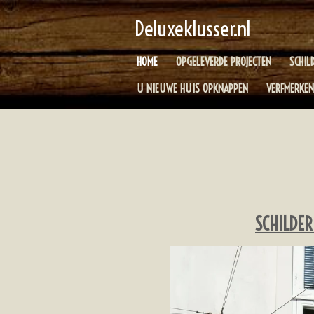
Ga
Deluxeklusser.nl
direct
naar
HOME
OPGELEVERDE PROJECTEN
SCHIL
de
hoofdinhoud
U NIEUWE HUIS OPKNAPPEN
VERFMERKEN
SCHILDE