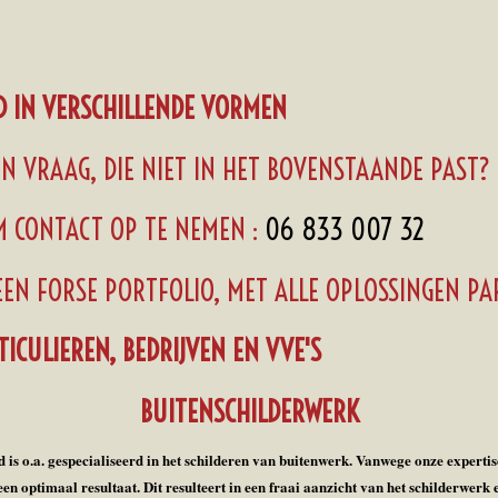
 IN VERSCHILLENDE VORMEN
N VRAAG, DIE NIET IN HET BOVENSTAANDE PAST?
 CONTACT OP TE NEMEN :
06 833 007 32
EEN FORSE PORTFOLIO, MET ALLE OPLOSSINGEN P
ICULIEREN, BEDRIJVEN EN VVE'S
BUITENSCHILDERWERK
 o.a. gespecialiseerd in het schilderen van buitenwerk. Vanwege onze expertise
een optimaal resultaat. Dit resulteert in een fraai aanzicht van het schilderwerk