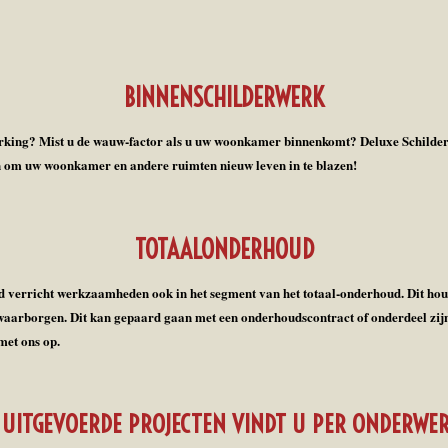
BINNENSCHILDERWERK
rking? Mist u de wauw-factor als u uw woonkamer binnenkomt? Deluxe Schilde
n om uw woonkamer en andere ruimten nieuw leven in te blazen!
TOTAALONDERHOUD
erricht werkzaamheden ook in het segment van het totaal-onderhoud. Dit houdt 
aarborgen. Dit kan gepaard gaan met een onderhoudscontract of onderdeel zijn
met ons op.
UITGEVOERDE PROJECTEN VINDT U PER ONDERWER