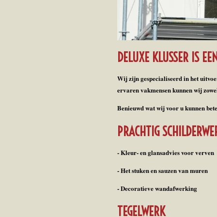
DELUXE KLUSSER IS EE
Wij zijn gespecialiseerd in het uit
ervaren vakmensen kunnen wij zowel 
Benieuwd wat wij voor u kunnen bet
PRACHTIG SCHILDERWE
- Kleur- en glansadvies voor verven
- Het stuken en sauzen van muren
- Decoratieve wandafwerking
TEGELWERK