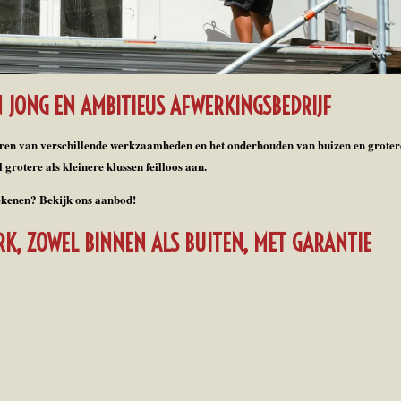
N JONG EN AMBITIEUS AFWERKINGSBEDRIJF
voeren van verschillende werkzaamheden en het onderhouden van huizen en grote
grotere als kleinere klussen feilloos aan.
ekenen? Bekijk ons aanbod!
RK, ZOWEL BINNEN ALS BUITEN, MET GARANTIE